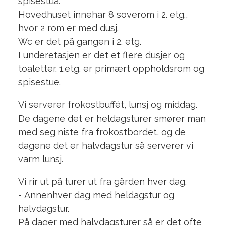
spisestua.
Hovedhuset innehar 8 soverom i 2. etg.,
hvor 2 rom er med dusj.
Wc er det på gangen i 2. etg.
I underetasjen er det et flere dusjer og
toaletter. 1.etg. er primært oppholdsrom og
spisestue.
Vi serverer frokostbuffét, lunsj og middag.
De dagene det er heldagsturer smører man
med seg niste fra frokostbordet, og de
dagene det er halvdagstur så serverer vi
varm lunsj.
Vi rir ut på turer ut fra gården hver dag.
- Annenhver dag med heldagstur og
halvdagstur.
På dager med halvdagsturer så er det ofte