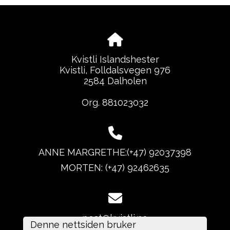
Kvistli Islandshester
Kvistli, Folldalsvegen 976
2584 Dalholen
Org. 881023032
ANNE MARGRETHE:(+47) 92037398
MORTEN: (+47) 92462635
post@kvistli.no
Denne nettsiden bruker