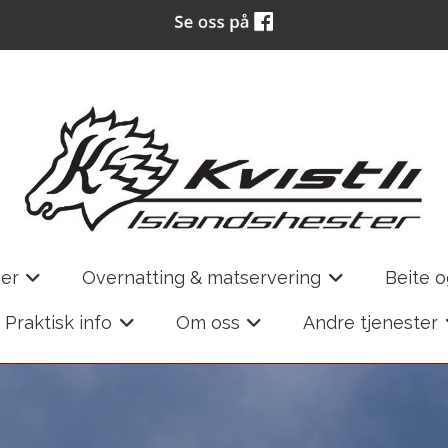
er
Overnatting & matservering
Beite 
+
+
Praktisk info
Om oss
Andre tjenester
+
+