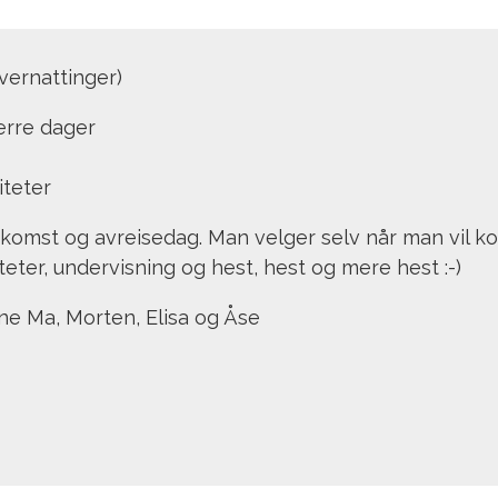
vernattinger)
ærre dager
iteter
l ankomst og avreisedag. Man velger selv når man vil
eter, undervisning og hest, hest og mere hest :-)
ne Ma, Morten, Elisa og Åse