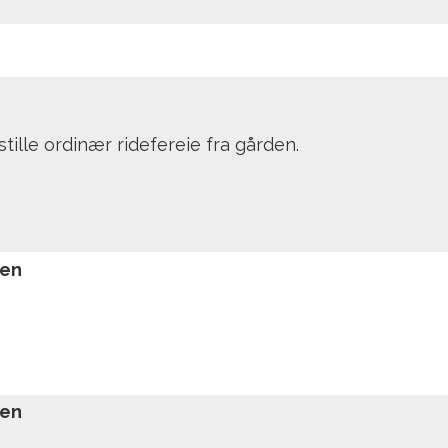
ille ordinær ridefereie fra gården.
ken
ken