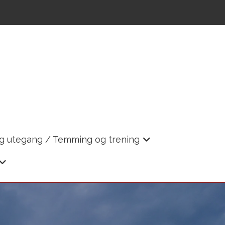
og utegang / Temming og trening
+
+