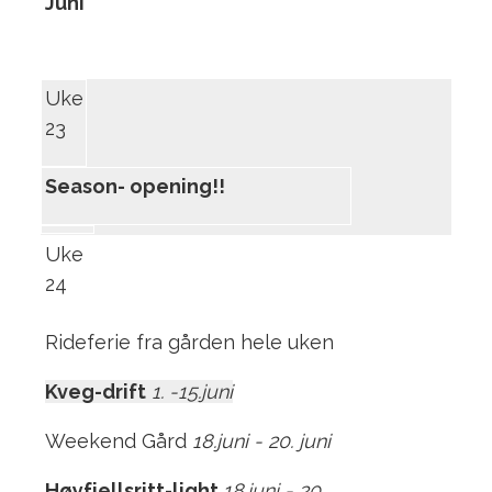
Juni
Uke
23
Season- opening!!
Uke
24
Rideferie fra gården hele uken
Kveg-drift
1. -15.juni
Weekend Gård
18.juni - 20. juni
Høyfjellsritt-light
1
8.juni - 20.