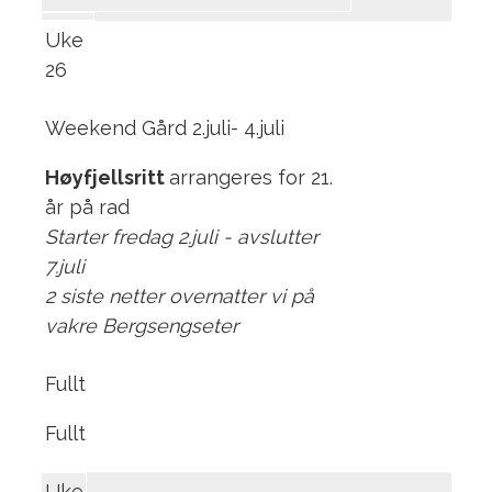
Uke
26
Weekend Gård 2.juli- 4.juli
Høyfjellsritt
arrangeres for 21.
år på rad
Starter fredag 2.juli - avslutter
7.juli
2 siste netter overnatter vi på
vakre Bergsengseter
Fullt
Fullt
Uke