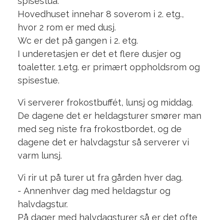
spisestua.
Hovedhuset innehar 8 soverom i 2. etg.,
hvor 2 rom er med dusj.
Wc er det på gangen i 2. etg.
I underetasjen er det et flere dusjer og
toaletter. 1.etg. er primært oppholdsrom og
spisestue.
Vi serverer frokostbuffét, lunsj og middag.
De dagene det er heldagsturer smører man
med seg niste fra frokostbordet, og de
dagene det er halvdagstur så serverer vi
varm lunsj.
Vi rir ut på turer ut fra gården hver dag.
- Annenhver dag med heldagstur og
halvdagstur.
På dager med halvdagsturer så er det ofte